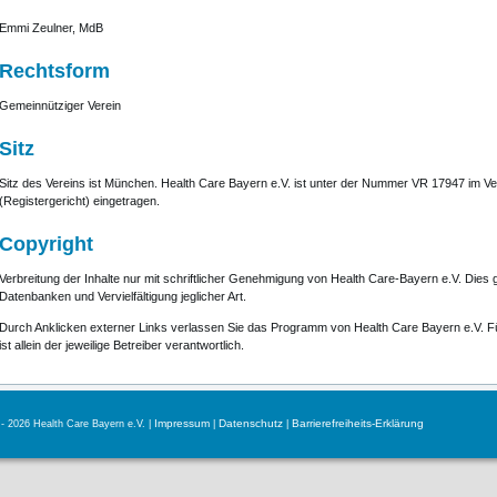
Emmi Zeulner, MdB
Rechtsform
Gemeinnütziger Verein
Sitz
Sitz des Vereins ist München. Health Care Bayern e.V. ist unter der Nummer VR 17947 im V
(Registergericht) eingetragen.
Copyright
Verbreitung der Inhalte nur mit schriftlicher Genehmigung von Health Care-Bayern e.V. Dies g
Datenbanken und Vervielfältigung jeglicher Art.
Durch Anklicken externer Links verlassen Sie das Programm von Health Care Bayern e.V. Fü
ist allein der jeweilige Betreiber verantwortlich.
Impressum
Datenschutz
Barrierefreiheits-Erklärung
- 2026 Health Care Bayern e.V. |
|
|